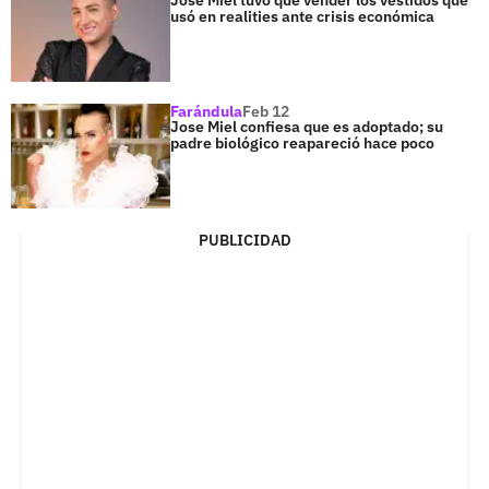
usó en realities ante crisis económica
Farándula
Feb 12
Jose Miel confiesa que es adoptado; su
padre biológico reapareció hace poco
PUBLICIDAD