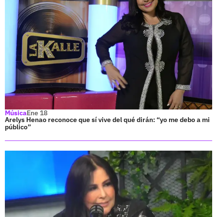
Música
Ene 18
Arelys Henao reconoce que sí vive del qué dirán: “yo me debo a mi
público”