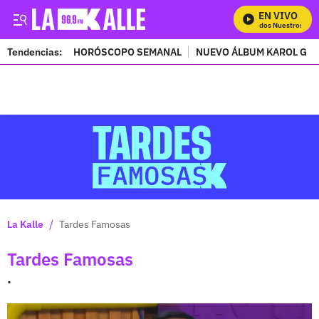
EN VIVO
Mira Todos Nuestros Programas
Tendencias:
HORÓSCOPO SEMANAL
NUEVO ÁLBUM KAROL G
PUBLICIDAD
/
La Kalle
Tardes Famosas
Tardes Famosas
.