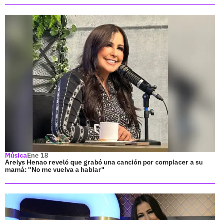
Música
Ene 18
Arelys Henao reveló que grabó una canción por complacer a su
mamá: "No me vuelva a hablar"