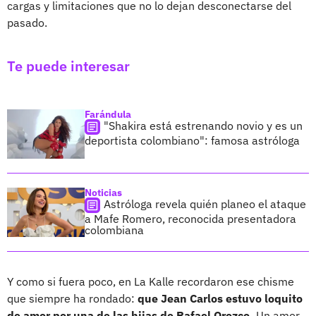
cargas y limitaciones que no lo dejan desconectarse del
pasado.
Te puede interesar
Farándula
"Shakira está estrenando novio y es un
deportista colombiano": famosa astróloga
Noticias
Astróloga revela quién planeo el ataque
a Mafe Romero, reconocida presentadora
colombiana
Y como si fuera poco, en La Kalle recordaron ese chisme
que siempre ha rondado:
que Jean Carlos estuvo loquito
de amor por una de las hijas de Rafael Orozco.
Un amor