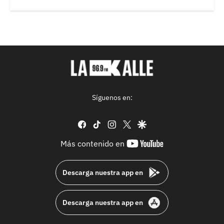
Síguenos en:
facebook
tiktok
instagram
twitter
google
youtube-
Más contenido en
footer
Descarga nuestra app en
Descarga nuestra app en