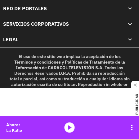
RED DE PORTALES
SERVICIOS CORPORATIVOS
LEGAL
El uso de este sitio web implica la aceptación de los
Términos y condiciones
y
Políticas de Tratamiento de la
Información
de
CARACOL TELEVISIÓN S.A.
Todos los
Derechos Reservados D.R.A. Prohibida su reproducción
total o parcial, así como su traducción a cualquier idioma sin
autorización escrita de su titular. Reproduction in whole or
c
in part, or translation without written permission is
prohibited. All rights reserved 2025.
PUBLICIDAD
MIEMBRO DE:
media-icon
La Kalle