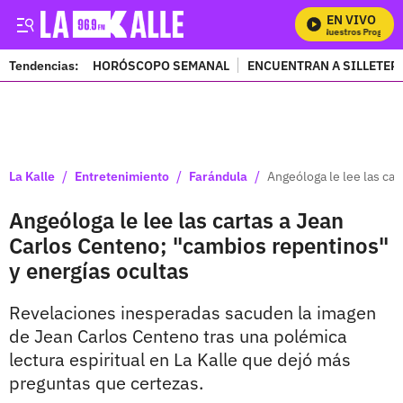
EN VIVO
Mira Todos Nuestros Programa
Tendencias:
HORÓSCOPO SEMANAL
ENCUENTRAN A SILLETER
PUBLICIDAD
/
/
/
La Kalle
Entretenimiento
Farándula
Angeóloga le lee las ca
Angeóloga le lee las cartas a Jean
Carlos Centeno; "cambios repentinos"
y energías ocultas
Revelaciones inesperadas sacuden la imagen
de Jean Carlos Centeno tras una polémica
lectura espiritual en La Kalle que dejó más
preguntas que certezas.