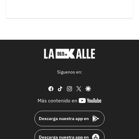
Síguenos en:
facebook
tiktok
instagram
twitter
google
youtube-
Más contenido en
footer
Descarga nuestra app en
Descarga nuestra app en