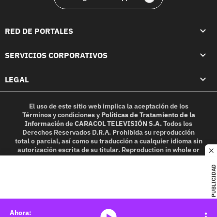
RED DE PORTALES
SERVICIOS CORPORATIVOS
LEGAL
El uso de este sitio web implica la aceptación de los
Términos y condiciones
y
Políticas de Tratamiento de la
Información
de
CARACOL TELEVISIÓN S.A.
Todos los
Derechos Reservados D.R.A. Prohibida su reproducción
total o parcial, así como su traducción a cualquier idioma sin
autorización escrita de su titular. Reproduction in whole or
c
in part, or translation without written permission is
prohibited. All rights reserved 2025.
PUBLICIDAD
MIEMBRO DE:
media-icon