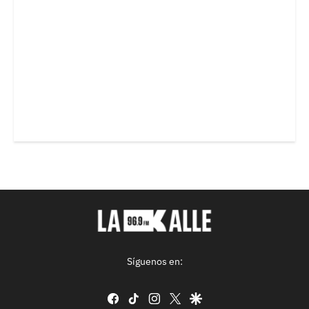
Síguenos en:
facebook
tiktok
instagram
twitter
google