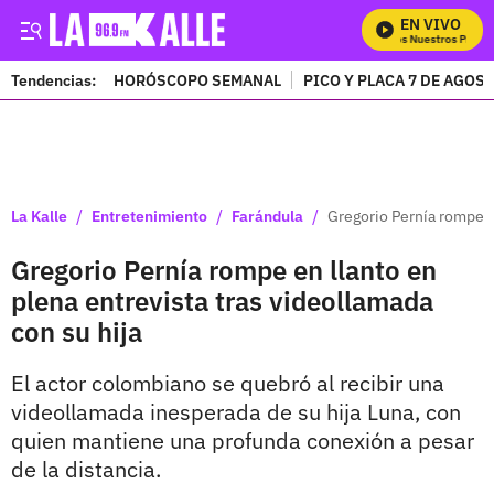
EN VIVO
Mira Todos Nuestros Program
Tendencias:
HORÓSCOPO SEMANAL
PICO Y PLACA 7 DE AGOS
PUBLICIDAD
/
/
/
La Kalle
Entretenimiento
Farándula
Gregorio Pernía rompe en
Gregorio Pernía rompe en llanto en
plena entrevista tras videollamada
con su hija
El actor colombiano se quebró al recibir una
videollamada inesperada de su hija Luna, con
quien mantiene una profunda conexión a pesar
de la distancia.