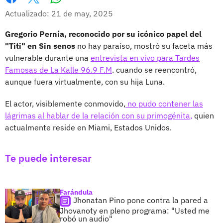
Whatsapp
Facebook
X
Actualizado: 21 de may, 2025
Gregorio Pernía, reconocido por su icónico papel del
"Titi" en Sin senos
no hay paraíso, mostró su faceta más
vulnerable durante una
entrevista en vivo para Tardes
Famosas de La Kalle 96.9 F.M
. cuando se reencontró,
aunque fuera virtualmente, con su hija Luna.
El actor, visiblemente conmovido,
no pudo contener las
lágrimas al hablar de la relación con su primogénita,
quien
actualmente reside en Miami, Estados Unidos.
Te puede interesar
Farándula
Jhonatan Pino pone contra la pared a
Jhovanoty en pleno programa: "Usted me
robó un audio"