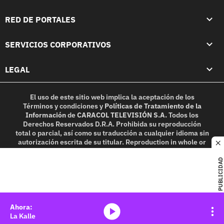
RED DE PORTALES
SERVICIOS CORPORATIVOS
LEGAL
El uso de este sitio web implica la aceptación de los
Términos y condiciones
y
Políticas de Tratamiento de la
Información
de
CARACOL TELEVISIÓN S.A.
Todos los
Derechos Reservados D.R.A. Prohibida su reproducción
total o parcial, así como su traducción a cualquier idioma sin
autorización escrita de su titular. Reproduction in whole or
c
in part, or translation without written permission is
prohibited. All rights reserved 2025.
PUBLICIDAD
MIEMBRO DE:
media-icon
La Kalle