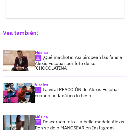
Vea también:
Música
¡Qué machote! Así piropean las fans a
Alexis Escobar por foto de su
‘CHOCOLATINA’
Virales
La viral REACCIÓN de Alexis Escobar
cuando un fanático lo besó
Música
Descarada foto: La bella modelo Alexis
Ren se dejó MANOSEAR en Instagram