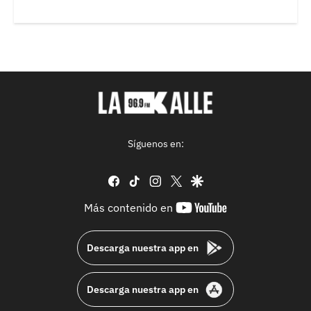
Síguenos en:
facebook
tiktok
instagram
twitter
google
youtube-
Más contenido en
footer
Descarga nuestra app en
Descarga nuestra app en