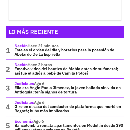
LO MÁS RECIENTE
Nación
Hace 21 minutos
Este es el orden del día y horarios para la posesión de
Abelardo De La Espriella
Nación
Hace 2 horas
Emotivo video del bautizo de Alahia antes de su funeral;
así fue el adiós a bebé de Camila Potosí
Judiciales
Ago 6
Ella era Angie Paola Jiménez, la joven hallada sin vida en
Antioquia; tenía signos de tortura
Judiciales
Ago 6
Giro en el caso del conductor de plataforma que murió en
Bogotá; hubo más implicados
Economía
Ago 6
Bancolombia remata apartamentos en Medellín desde $90
millones; otras opciones en Bogotá