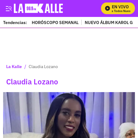
EN VIVO
Mira Todos Nuestros P
Tendencias:
HORÓSCOPO SEMANAL
NUEVO ÁLBUM KAROL G
PUBLICIDAD
/
La Kalle
Claudia Lozano
Claudia Lozano