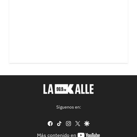
Síguenos en:
facebook
tiktok
instagram
twitter
google
youtube-
Más contenido en