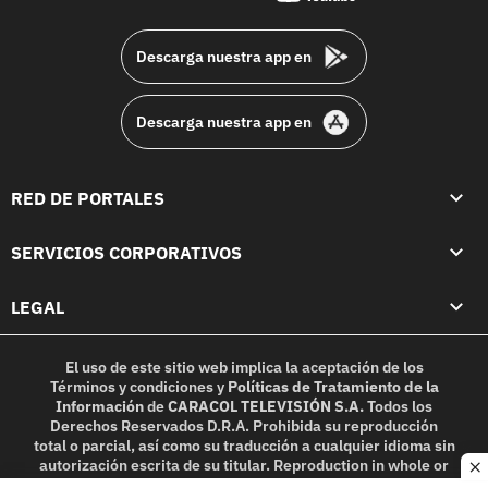
footer
Descarga nuestra app en
Descarga nuestra app en
RED DE PORTALES
SERVICIOS CORPORATIVOS
LEGAL
El uso de este sitio web implica la aceptación de los
Términos y condiciones
y
Políticas de Tratamiento de la
Información
de
CARACOL TELEVISIÓN S.A.
Todos los
Derechos Reservados D.R.A. Prohibida su reproducción
total o parcial, así como su traducción a cualquier idioma sin
autorización escrita de su titular. Reproduction in whole or
c
in part, or translation without written permission is