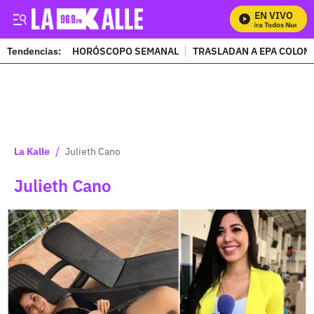
EN VIVO
Mira Todos Nuestro
Tendencias:
HORÓSCOPO SEMANAL
TRASLADAN A EPA COLOM
PUBLICIDAD
/
La Kalle
Julieth Cano
Julieth Cano