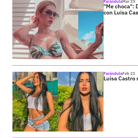
Farándula
Mar 23
"Me choca": 
con Luisa Cas
Farándula
Feb 21
Luisa Castro 