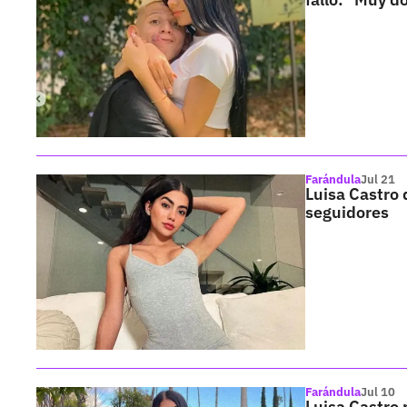
Farándula
Jul 21
Luisa Castro 
seguidores
Farándula
Jul 10
Luisa Castro 