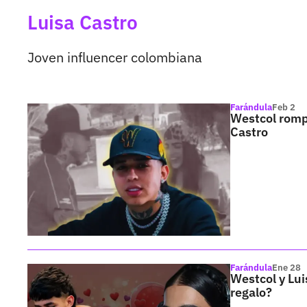
Luisa Castro
Joven influencer colombiana
Farándula
Feb 2
Westcol rompe
Castro
Farándula
Ene 28
Westcol y Lui
regalo?