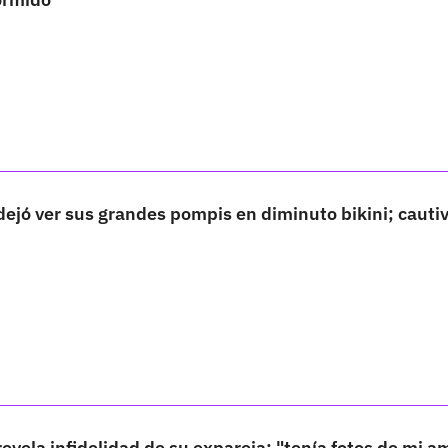
dejó ver sus grandes pompis en diminuto bikini; cautiv
revela infidelidad de su expareja: "tenía fotos de mi a