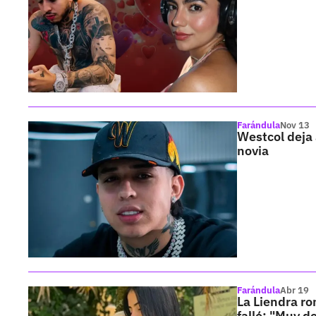
Farándula
Nov 13
Westcol deja 
novia
Farándula
Abr 19
La Liendra ro
falló: "Muy d