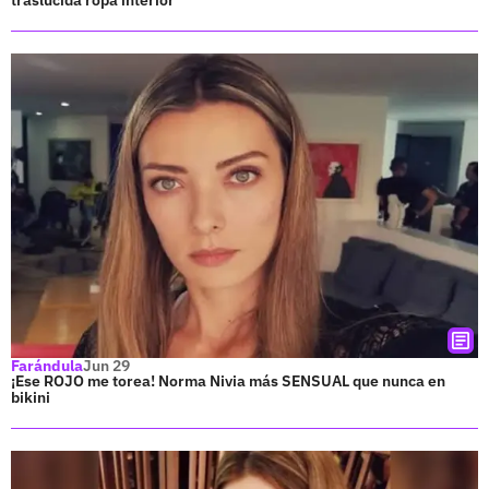
Farándula
Jun 29
¡Ese ROJO me torea! Norma Nivia más SENSUAL que nunca en
bikini