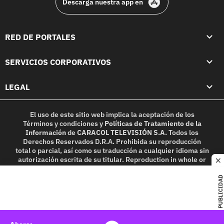
Descarga nuestra app en
RED DE PORTALES
SERVICIOS CORPORATIVOS
LEGAL
El uso de este sitio web implica la aceptación de los
Términos y condiciones
y
Políticas de Tratamiento de la
Información
de
CARACOL TELEVISIÓN S.A.
Todos los
Derechos Reservados D.R.A. Prohibida su reproducción
total o parcial, así como su traducción a cualquier idioma sin
autorización escrita de su titular. Reproduction in whole or
c
in part, or translation without written permission is
prohibited. All rights reserved 2025.
PUBLICIDAD
MIEMBRO DE: