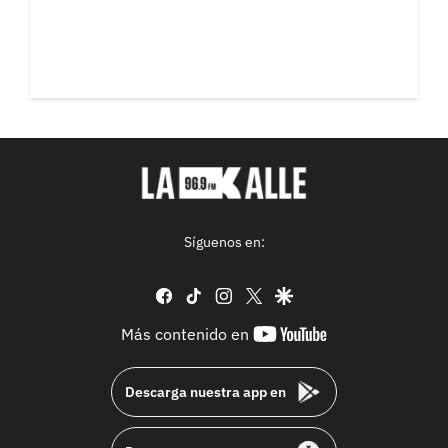
Síguenos en:
facebook
tiktok
instagram
twitter
google
youtube-
Más contenido en
footer
Descarga nuestra app en