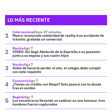
LO MÁS RECIENTE
Internacional
Hace 47 minutos
Muere reconocida celebridad de reality tras accidente de
tránsito; grababa un comercial
Nación
Ago 7
VIDEO: Así llegó Abelardo de la Espriella a su posesión
junto a su esposa y sus cuatro hijos
Nación
Ago 7
Antes de hacerte perder el año, el colegio debe cumplir
con este requisito
Economía
Ago 7
¿Tienes un crédito con Nequi? Esto pasará con tu deuda
tras el cambio
Bogotá
Ago 7
Los encontraron llevando un cadáver en una hamaca: tres
hombres fueron capturados