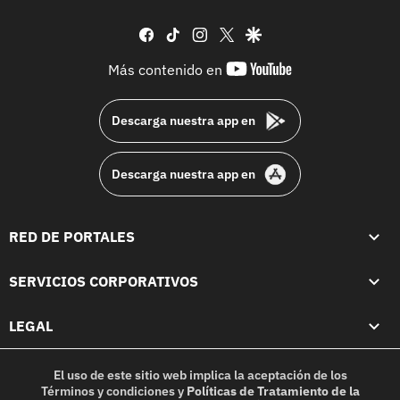
facebook
tiktok
instagram
twitter
google
youtube-
Más contenido en
footer
Descarga nuestra app en
Descarga nuestra app en
RED DE PORTALES
SERVICIOS CORPORATIVOS
LEGAL
El uso de este sitio web implica la aceptación de los
Términos y condiciones
y
Políticas de Tratamiento de la