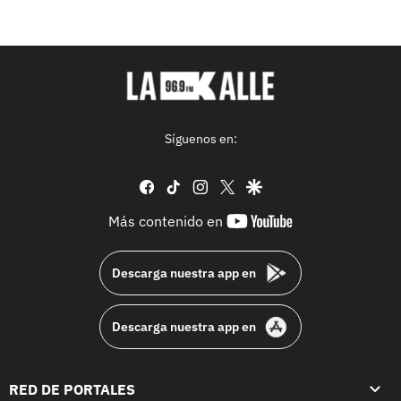
Síguenos en:
facebook
tiktok
instagram
twitter
google
youtube-
Más contenido en
footer
Descarga nuestra app en
Descarga nuestra app en
RED DE PORTALES