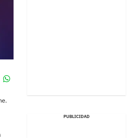
Whatsapp
k
me.
PUBLICIDAD
a