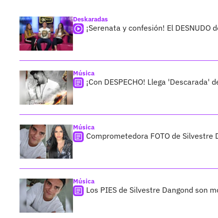
Deskaradas
¡Serenata y confesión! El DESNUDO d
Música
¡Con DESPECHO! Llega 'Descarada' d
Música
Comprometedora FOTO de Silvestre D
Música
Los PIES de Silvestre Dangond son m