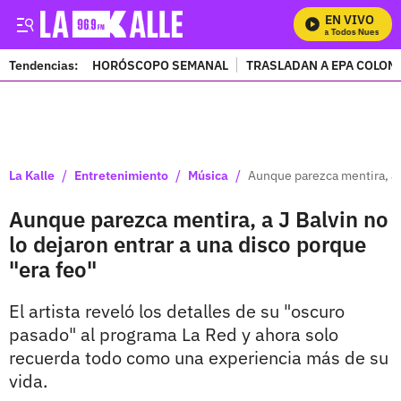
EN VIVO
Mira Todos Nuestros 
Tendencias:
HORÓSCOPO SEMANAL
TRASLADAN A EPA COLOM
PUBLICIDAD
/
/
/
La Kalle
Entretenimiento
Música
Aunque parezca mentira, a J
Aunque parezca mentira, a J Balvin no
lo dejaron entrar a una disco porque
"era feo"
El artista reveló los detalles de su "oscuro
pasado" al programa La Red y ahora solo
recuerda todo como una experiencia más de su
vida.