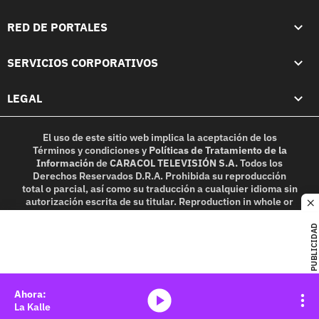
RED DE PORTALES
SERVICIOS CORPORATIVOS
LEGAL
El uso de este sitio web implica la aceptación de los
Términos y condiciones
y
Políticas de Tratamiento de la
Información
de
CARACOL TELEVISIÓN S.A.
Todos los
Derechos Reservados D.R.A. Prohibida su reproducción
total o parcial, así como su traducción a cualquier idioma sin
autorización escrita de su titular. Reproduction in whole or
c
in part, or translation without written permission is
prohibited. All rights reserved 2025.
PUBLICIDAD
MIEMBRO DE:
media-icon
La Kalle