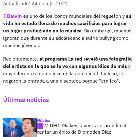
Facebook
X
Actualizado: 24 de ago, 2021
J Balvin
es uno de los íconos mundiales del reguetón y
su
vida ha estado llena de muchos sacrificios para lograr
un lugar privilegiado en la música
. Sin embargo, muchos
ignoran que durante su adolescencia sufrió bullyng como
muchos jóvenes.
Recientemente,
el programa La red reveló una fotografía
del artista en la que se le ve con algunos kilos de más
y
muy diferente a como luce en la actualidad. Incluso, le
negaron la entrada a una discoteca porque "era feo".
Últimas noticias
Música
VIDEO: Mickey Taveras sorprendió al
cantar un éxito de Diomedes Díaz