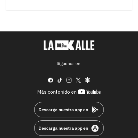
Síguenos en:
facebook
tiktok
instagram
twitter
google
youtube-
Más contenido en
footer
Descarga nuestra app en
Descarga nuestra app en