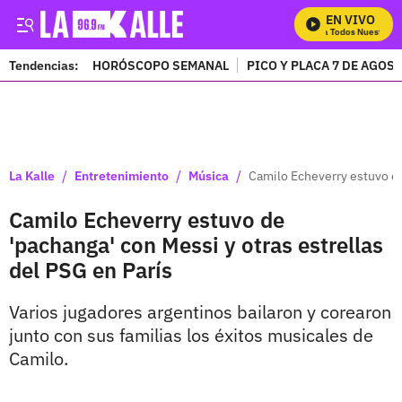
EN VIVO
Mira Todos Nuestros P
Tendencias:
HORÓSCOPO SEMANAL
PICO Y PLACA 7 DE AGOS
PUBLICIDAD
/
/
/
La Kalle
Entretenimiento
Música
Camilo Echeverry estuvo de 
Camilo Echeverry estuvo de
'pachanga' con Messi y otras estrellas
del PSG en París
Varios jugadores argentinos bailaron y corearon
junto con sus familias los éxitos musicales de
Camilo.