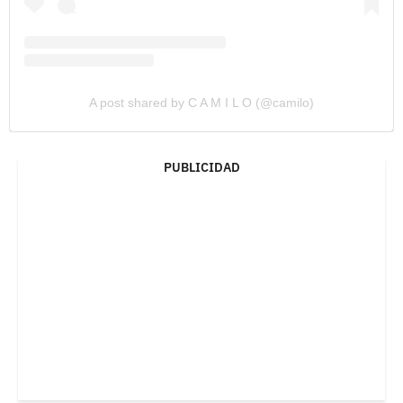
A post shared by C A M I L O (@camilo)
PUBLICIDAD