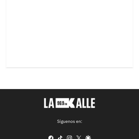
Síguenos en:
facebook
tiktok
instagram
twitter
google