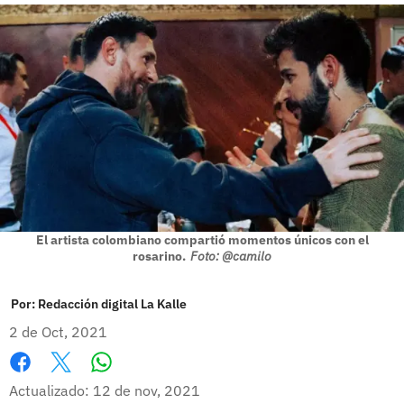
El artista colombiano compartió momentos únicos con el
rosarino.
Foto: @camilo
Por:
Redacción digital La Kalle
2 de Oct, 2021
Whatsapp
Facebook
X
Actualizado: 12 de nov, 2021