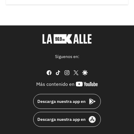
Síguenos en:
facebook
tiktok
instagram
twitter
google
youtube-
Más contenido en
footer
Descarga nuestra app en
Descarga nuestra app en