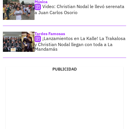
Música
Video: Christian Nodal le llevó serenata
a Juan Carlos Osorio
Tardes Famosas
¡Lanzamientos en La Kalle! La Trakalosa
y Christian Nodal llegan con toda a La
Mandamás
PUBLICIDAD