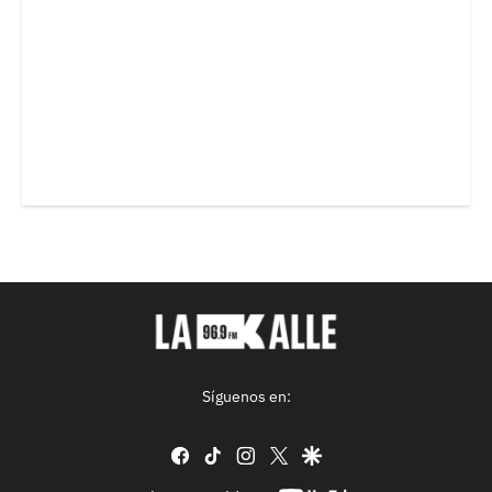
Síguenos en:
facebook
tiktok
instagram
twitter
google