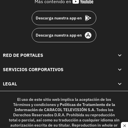
youtube-
Más contenido en
footer
Descarga nuestra app en
Descarga nuestra app en
RED DE PORTALES
SERVICIOS CORPORATIVOS
LEGAL
El uso de este sitio web implica la aceptación de los
Términos y condiciones
y
Políticas de Tratamiento de la
Información
de
CARACOL TELEVISIÓN S.A.
Todos los
Derechos Reservados D.R.A. Prohibida su reproducción
total o parcial, así como su traducción a cualquier idioma sin
autorización escrita de su titular. Reproduction in whole or
c