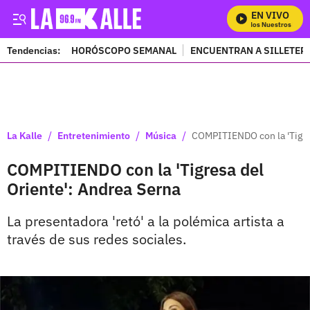
EN VIVO
Mira Todos Nuestros Progr
Tendencias:
HORÓSCOPO SEMANAL
ENCUENTRAN A SILLETER
PUBLICIDAD
/
/
/
La Kalle
Entretenimiento
Música
COMPITIENDO con la 'Tigres
COMPITIENDO con la 'Tigresa del
Oriente': Andrea Serna
La presentadora 'retó' a la polémica artista a
través de sus redes sociales.