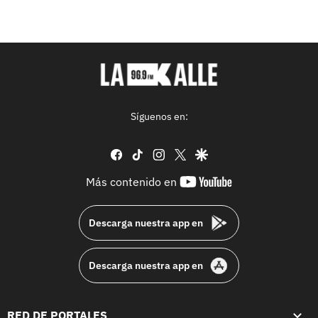
Síguenos en:
facebook
tiktok
instagram
twitter
google
youtube-
Más contenido en
footer
Descarga nuestra app en
Descarga nuestra app en
RED DE PORTALES