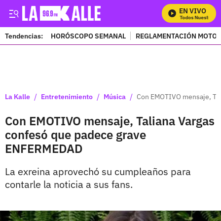
EN VIVO
Mira Todos Nuestros Pr
Tendencias:
HORÓSCOPO SEMANAL
REGLAMENTACIÓN MOTOS
PUBLICIDAD
/
/
/
La Kalle
Entretenimiento
Música
Con EMOTIVO mensaje, Tal
Con EMOTIVO mensaje, Taliana Vargas
confesó que padece grave
ENFERMEDAD
La exreina aprovechó su cumpleaños para
contarle la noticia a sus fans.