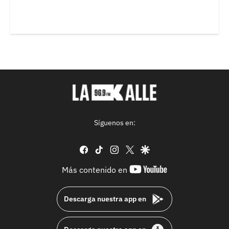
Síguenos en:
facebook
tiktok
instagram
twitter
google
youtube-
Más contenido en
footer
Descarga nuestra app en