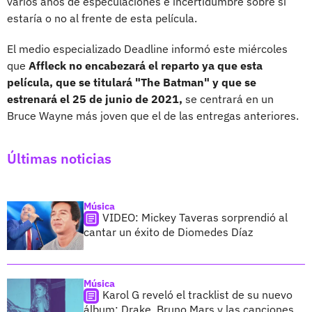
varios años de especulaciones e incertidumbre sobre si
estaría o no al frente de esta película.
El medio especializado Deadline informó este miércoles
que
Affleck no encabezará el reparto ya que esta
película, que se titulará "The Batman" y que se
estrenará el 25 de junio de 2021,
se centrará en un
Bruce Wayne más joven que el de las entregas anteriores.
Últimas noticias
Música
VIDEO: Mickey Taveras sorprendió al
cantar un éxito de Diomedes Díaz
Música
Karol G reveló el tracklist de su nuevo
álbum: Drake, Bruno Mars y las canciones