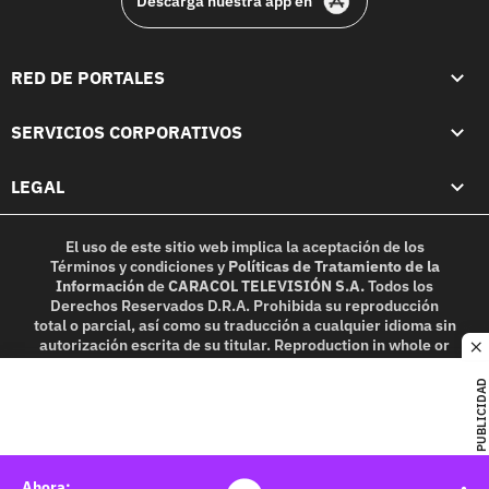
Descarga nuestra app en
RED DE PORTALES
SERVICIOS CORPORATIVOS
LEGAL
El uso de este sitio web implica la aceptación de los
Términos y condiciones
y
Políticas de Tratamiento de la
Información
de
CARACOL TELEVISIÓN S.A.
Todos los
Derechos Reservados D.R.A. Prohibida su reproducción
total o parcial, así como su traducción a cualquier idioma sin
autorización escrita de su titular. Reproduction in whole or
c
in part, or translation without written permission is
prohibited. All rights reserved 2025.
PUBLICIDAD
MIEMBRO DE: