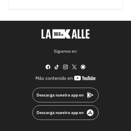
Síguenos en:
facebook
tiktok
instagram
twitter
google
youtube-
Más contenido en
footer
Descarga nuestra app en
Descarga nuestra app en