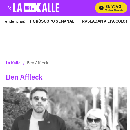
EN VIVO
Mira Todos Nuestros Prog
Tendencias:
HORÓSCOPO SEMANAL
TRASLADAN A EPA COLOM
PUBLICIDAD
/
La Kalle
Ben Affleck
Ben Affleck