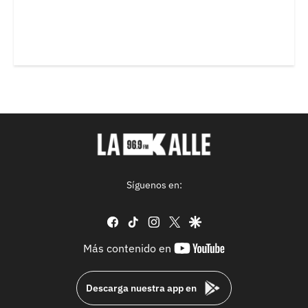
Síguenos en:
facebook
tiktok
instagram
twitter
google
youtube-
Más contenido en
footer
Descarga nuestra app en