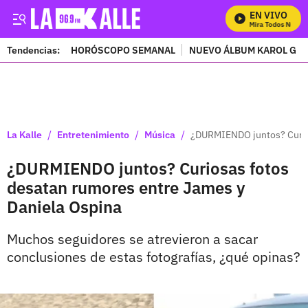
EN VIVO
Mira Todos Nuestro
Tendencias:
HORÓSCOPO SEMANAL
NUEVO ÁLBUM KAROL G
PUBLICIDAD
/
/
/
La Kalle
Entretenimiento
Música
¿DURMIENDO juntos? Curios
¿DURMIENDO juntos? Curiosas fotos
desatan rumores entre James y
Daniela Ospina
Muchos seguidores se atrevieron a sacar
conclusiones de estas fotografías, ¿qué opinas?