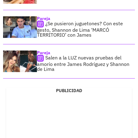
Pareja
¿Se pusieron juguetones? Con este
gesto, Shannon de Lima ‘MARCÓ
TERRITORIO’ con James
Pareja
Salen a la LUZ nuevas pruebas del
amorío entre James Rodríguez y Shannon
de Lima
PUBLICIDAD