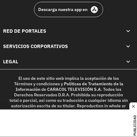
Descarga nuestra app en
RED DE PORTALES
SERVICIOS CORPORATIVOS
LEGAL
El uso de este sitio web implica la aceptación de los
Términos y condiciones
y
Políticas de Tratamiento de la
Información
de
CARACOL TELEVISIÓN S.A.
Todos los
Derechos Reservados D.R.A. Prohibida su reproducción
total o parcial, así como su traducción a cualquier idioma sin
autorización escrita de su titular. Reproduction in whole or
c
in part, or translation without written permission is
prohibited. All rights reserved 2025.
PUBLICIDAD
MIEMBRO DE: