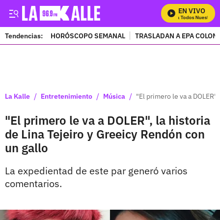
EN VIVO
Mira Todos Nuestros P
Tendencias:
HORÓSCOPO SEMANAL
TRASLADAN A EPA COLOM
PUBLICIDAD
/
/
/
La Kalle
Entretenimiento
Música
"El primero le va a DOLER",
"El primero le va a DOLER", la historia
de Lina Tejeiro y Greeicy Rendón con
un gallo
La expedientad de este par generó varios
comentarios.