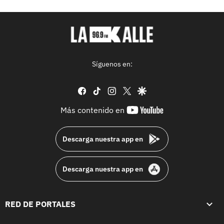
Síguenos en:
facebook
tiktok
instagram
twitter
google
youtube-
Más contenido en
footer
Descarga nuestra app en
Descarga nuestra app en
RED DE PORTALES