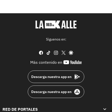
Síguenos en:
facebook
tiktok
instagram
twitter
google
youtube-
Más contenido en
footer
Descarga nuestra app en
Descarga nuestra app en
RED DE PORTALES