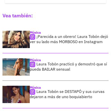
Vea también:
Música
¡Parecida a un obrero! Laura Tobón dejó
ver su lado más MORBOSO en Instagram
Música
Laura Tobón practicó y demostró que sí
pueda BAILAR sensual
Música
Laura Tobón se DESTAPÓ y sus curvas
dejaron a más de uno boquiabierto