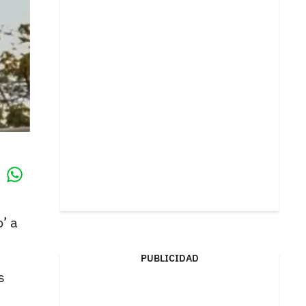
Whatsapp
k
’ a
PUBLICIDAD
s