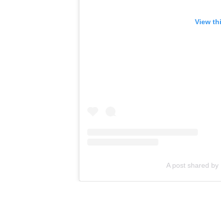
View th
A post shared b