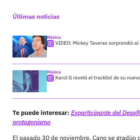
Últimas noticias
Música
VIDEO: Mickey Taveras sorprendió al
Música
Karol G reveló el tracklist de su nue
Te puede interesar:
Exparticipante del Desafí
protagonismo
El pasado 30 de noviembre, Cano se gradúo 