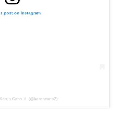
is post on Instagram
y Karen Cano 🧃 (@karencano2)