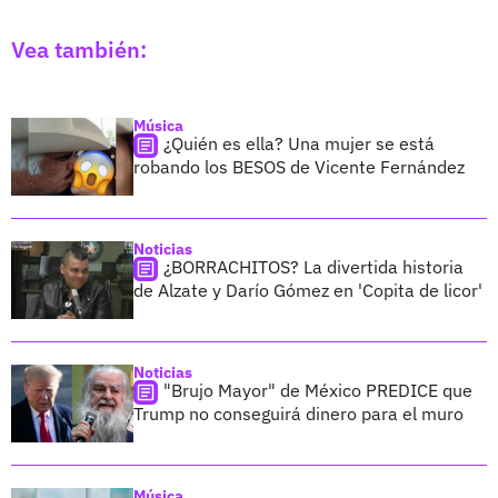
Vea también:
Música
¿Quién es ella? Una mujer se está
robando los BESOS de Vicente Fernández
Noticias
¿BORRACHITOS? La divertida historia
de Alzate y Darío Gómez en 'Copita de licor'
Noticias
"Brujo Mayor" de México PREDICE que
Trump no conseguirá dinero para el muro
Música