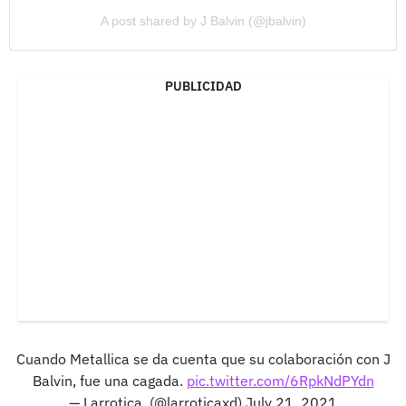
A post shared by J Balvin (@jbalvin)
PUBLICIDAD
Cuando Metallica se da cuenta que su colaboración con J
Balvin, fue una cagada.
pic.twitter.com/6RpkNdPYdn
— Larrotica. (@larroticaxd)
July 21, 2021