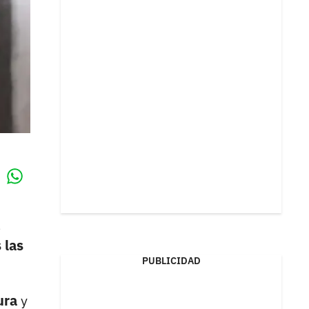
Whatsapp
k
a
 las
PUBLICIDAD
gura
y