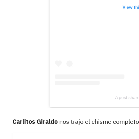
View th
A post shar
Carlitos Giraldo
nos trajo el chisme completo 