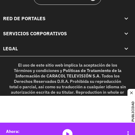
RED DE PORTALES
SERVICIOS CORPORATIVOS
LEGAL
El uso de este sitio web implica la aceptación de los
Términos y condiciones
y
Políticas de Tratamiento de la
Información
de
CARACOL TELEVISIÓN S.A.
Todos los
Derechos Reservados D.R.A. Prohibida su reproducción
total o parcial, así como su traducción a cualquier idioma sin
autorización escrita de su titular. Reproduction in whole or
c
in part, or translation without written permission is
prohibited. All rights reserved 2025.
PUBLICIDAD
MIEMBRO DE:
media-icon