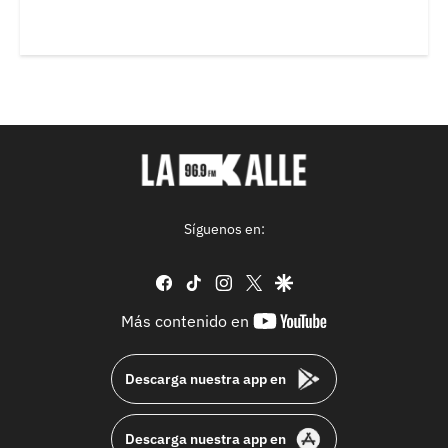
Síguenos en:
facebook
tiktok
instagram
twitter
google
youtube-
Más contenido en
footer
Descarga nuestra app en
Descarga nuestra app en