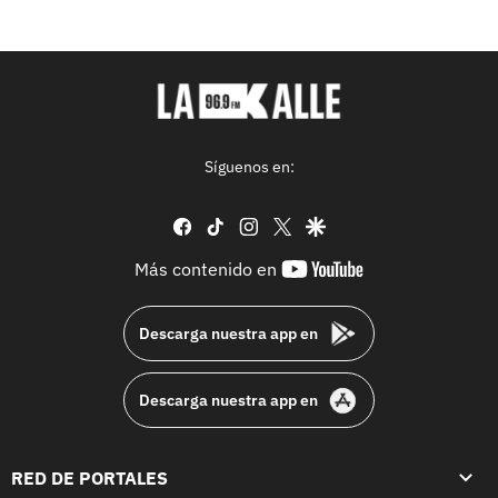
Síguenos en:
facebook
tiktok
instagram
twitter
google
youtube-
Más contenido en
footer
Descarga nuestra app en
Descarga nuestra app en
RED DE PORTALES