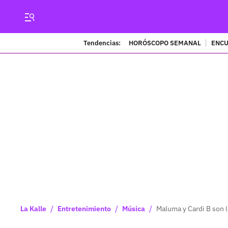
Tendencias:
HORÓSCOPO SEMANAL
ENCU
/
/
/
La Kalle
Entretenimiento
Música
Maluma y Cardi B son l