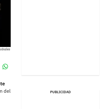
lobales
Whatsapp
k
ste
n del
PUBLICIDAD