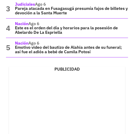
Judiciales
Ago 6
Pareja atacada en Fusagasugá presumía fajos de billetes y
devoción a la Santa Muerte
Nación
Ago 6
Este es el orden del día y horarios para la posesión de
Abelardo De La Espriella
Nación
Ago 6
Emotivo video del bautizo de Alahia antes de su funeral;
así fue el adiós a bebé de Camila Potosí
PUBLICIDAD