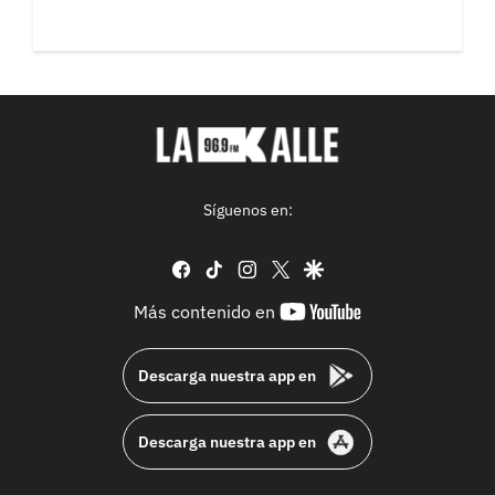
Síguenos en:
facebook
tiktok
instagram
twitter
google
youtube-
Más contenido en
footer
Descarga nuestra app en
Descarga nuestra app en