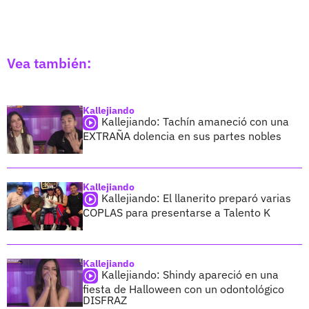
Vea también:
Kallejiando
Kallejiando: Tachín amaneció con una
EXTRAÑA dolencia en sus partes nobles
Kallejiando
Kallejiando: El llanerito preparó varias
COPLAS para presentarse a Talento K
Kallejiando
Kallejiando: Shindy apareció en una
fiesta de Halloween con un odontológico
DISFRAZ