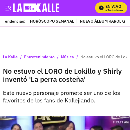
EN VIVO
Mira Todos Nuestros 
Tendencias:
HORÓSCOPO SEMANAL
NUEVO ÁLBUM KAROL G
PUBLICIDAD
/
/
/
La Kalle
Entretenimiento
Música
No estuvo el LORO de Lokill
No estuvo el LORO de Lokillo y Shirly
inventó 'La perra costeña'
Este nuevo personaje promete ser uno de los
favoritos de los fans de Kallejiando.