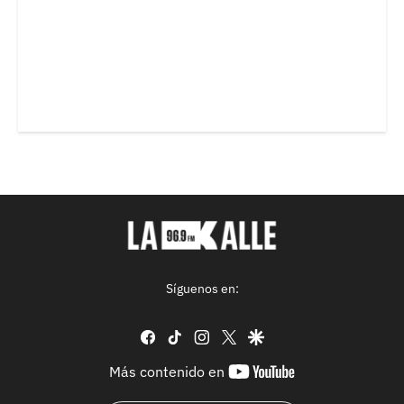
Síguenos en:
facebook
tiktok
instagram
twitter
google
youtube-
Más contenido en
footer