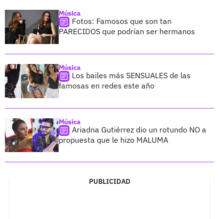
Música
Fotos: Famosos que son tan
PARECIDOS que podrían ser hermanos
Música
Los bailes más SENSUALES de las
famosas en redes este año
Música
Ariadna Gutiérrez dio un rotundo NO a
propuesta que le hizo MALUMA
PUBLICIDAD