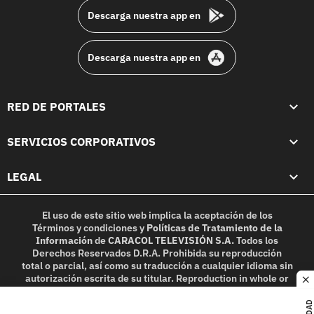
Descarga nuestra app en
Descarga nuestra app en
RED DE PORTALES
SERVICIOS CORPORATIVOS
LEGAL
El uso de este sitio web implica la aceptación de los
Términos y condiciones
y
Políticas de Tratamiento de la
Información
de
CARACOL TELEVISIÓN S.A.
Todos los
Derechos Reservados D.R.A. Prohibida su reproducción
total o parcial, así como su traducción a cualquier idioma sin
autorización escrita de su titular. Reproduction in whole or
c
in part, or translation without written permission is
prohibited. All rights reserved 2025.