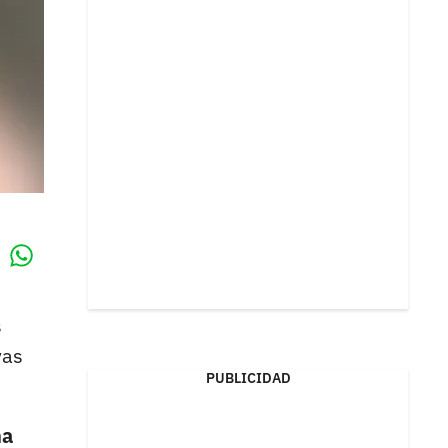
Whatsapp
k
s
vas
PUBLICIDAD
ha