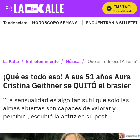
EN VIVO
Mira Todos Nuestros Pr
Tendencias:
HORÓSCOPO SEMANAL
ENCUENTRAN A SILLETER
PUBLICIDAD
/
/
/
La Kalle
Entretenimiento
Música
¡Qué es todo eso! A sus 51 
¡Qué es todo eso! A sus 51 años Aura
Cristina Geithner se QUITÓ el brasier
“La sensualidad es algo tan sutil que solo las
almas abiertas son capaces de valorar y
percibir”, escribió la actriz en su post