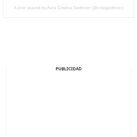
A post shared by Aura Cristina Geithner (@crissgeithner)
PUBLICIDAD