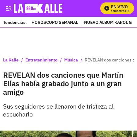
EN VIVO
Mira Todos Nuestros Progra
Tendencias:
HORÓSCOPO SEMANAL
NUEVO ÁLBUM KAROL G
PUBLICIDAD
/
/
/
La Kalle
Entretenimiento
Música
REVELAN dos canciones que 
REVELAN dos canciones que Martín
Elías había grabado junto a un gran
amigo
Sus seguidores se llenaron de tristeza al
escucharlo