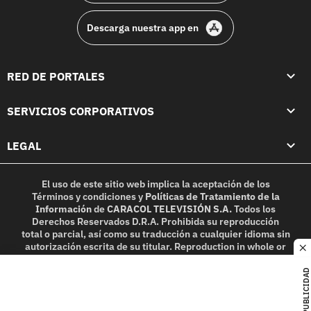
Descarga nuestra app en
RED DE PORTALES
SERVICIOS CORPORATIVOS
LEGAL
El uso de este sitio web implica la aceptación de los
Términos y condiciones
y
Políticas de Tratamiento de la
Información
de
CARACOL TELEVISIÓN S.A.
Todos los
Derechos Reservados D.R.A. Prohibida su reproducción
total o parcial, así como su traducción a cualquier idioma sin
autorización escrita de su titular. Reproduction in whole or
c
in part, or translation without written permission is
prohibited. All rights reserved 2025.
PUBLICIDAD
MIEMBRO DE: