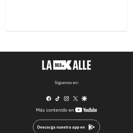
Síguenos en:
facebook
tiktok
instagram
twitter
google
youtube-
Más contenido en
footer
Descarga nuestra app en