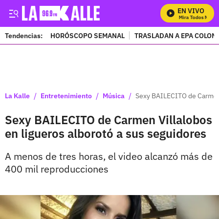
EN VIVO
Mira Todos Nuestr
Tendencias:
HORÓSCOPO SEMANAL
TRASLADAN A EPA COLOM
PUBLICIDAD
/
/
/
La Kalle
Entretenimiento
Música
Sexy BAILECITO de Carmen V
Sexy BAILECITO de Carmen Villalobos
en ligueros alborotó a sus seguidores
A menos de tres horas, el video alcanzó más de
400 mil reproducciones