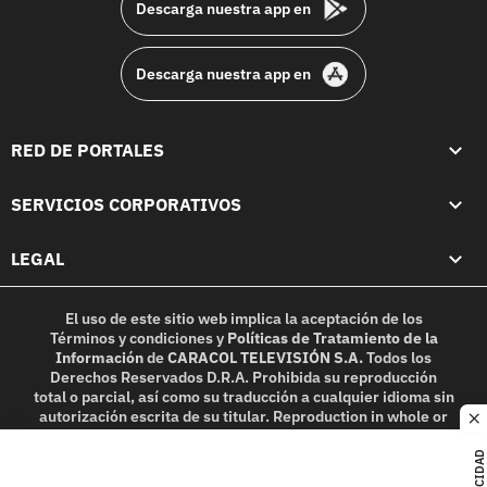
Descarga nuestra app en
Descarga nuestra app en
RED DE PORTALES
SERVICIOS CORPORATIVOS
LEGAL
El uso de este sitio web implica la aceptación de los
Términos y condiciones
y
Políticas de Tratamiento de la
Información
de
CARACOL TELEVISIÓN S.A.
Todos los
Derechos Reservados D.R.A. Prohibida su reproducción
total o parcial, así como su traducción a cualquier idioma sin
autorización escrita de su titular. Reproduction in whole or
c
in part, or translation without written permission is
prohibited. All rights reserved 2025.
PUBLICIDAD