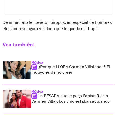
De inmediato le llovieron piropos, en especial de hombres
elogiando su figura y lo bien que le quedó el “traje”.
Vea también:
Música
¿Por qué LLORA Carmen Villalobos? El
motivo es de no creer
Música
La BESADA que le pegó Fabián Ríos a
Carmen Villalobos y no estaban actuando