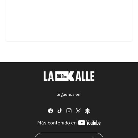
Síguenos en:
facebook
tiktok
instagram
twitter
google
youtube-
Más contenido en
footer