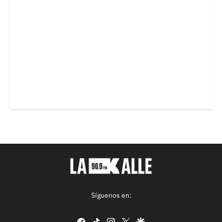
Síguenos en:
facebook
tiktok
instagram
twitter
google