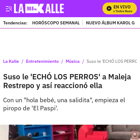
EN VIVO
Mira Todos Nuestros P
Tendencias:
HORÓSCOPO SEMANAL
NUEVO ÁLBUM KAROL G
PUBLICIDAD
/
/
/
La Kalle
Entretenimiento
Música
Suso le 'ECHÓ LOS PERROS' 
Suso le 'ECHÓ LOS PERROS' a Maleja
Restrepo y así reaccionó ella
Con un "hola bebé, una salidita", empieza el
piropo de 'El Paspi'.