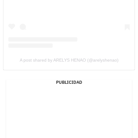
A post shared by ARELYS HENAO (@arelyshenao)
PUBLICIDAD