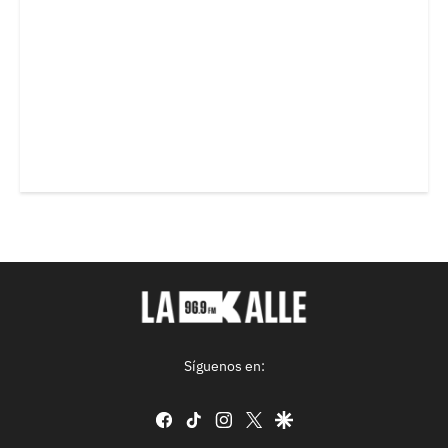
Síguenos en:
facebook
tiktok
instagram
twitter
google