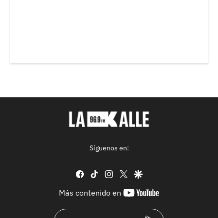
Síguenos en:
facebook
tiktok
instagram
twitter
google
youtube-
Más contenido en
footer