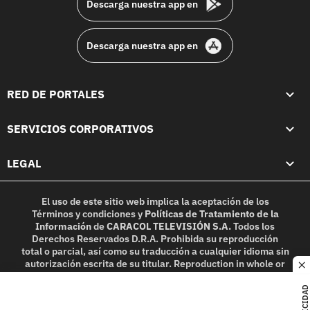
Descarga nuestra app en
Descarga nuestra app en
RED DE PORTALES
SERVICIOS CORPORATIVOS
LEGAL
El uso de este sitio web implica la aceptación de los
Términos y condiciones
y
Políticas de Tratamiento de la
Información
de
CARACOL TELEVISIÓN S.A.
Todos los
Derechos Reservados D.R.A. Prohibida su reproducción
total o parcial, así como su traducción a cualquier idioma sin
autorización escrita de su titular. Reproduction in whole or
c
in part, or translation without written permission is
prohibited. All rights reserved 2025.
PUBLICIDAD