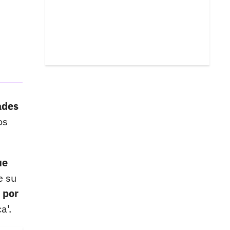
ades
os
ue
e su
 por
a'.