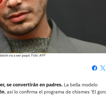
alvin va a ser papá
Foto: AFP
Faceboo
X
cer, se convertirán en padres.
La bella modelo
ón
, así lo confirma el programa de chismes 'El gor