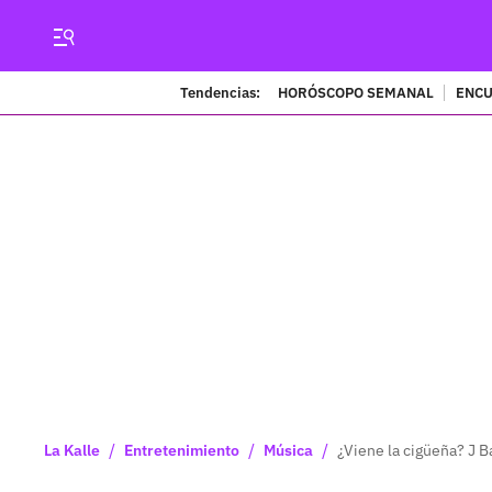
Tendencias:
HORÓSCOPO SEMANAL
ENCU
/
/
/
La Kalle
Entretenimiento
Música
¿Viene la cigüeña? J B