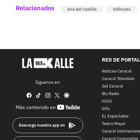
Relacionados
Ana del Castillo
Vallenato
RED DE PORTA
Noticias Caracol
Caracol Televisión
Síguenos en:
Gol Caracol
Blu Radio
facebook
tiktok
instagram
twitter
google
HJCK
youtube-
Más contenido en
DiTu
footer
EL Espectador
Teatro Mayor
Descarga nuestra app en
Caracol Internaciona
Caracol Corporativo