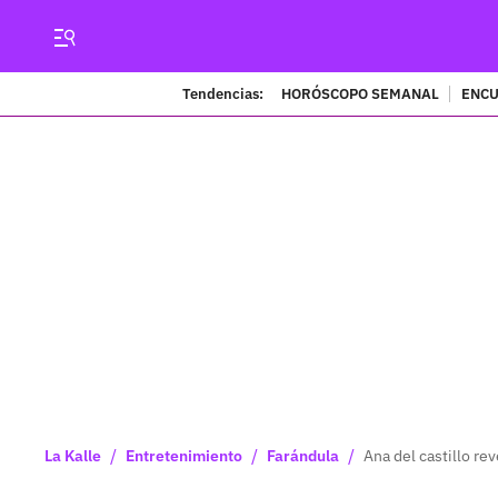
Tendencias:
HORÓSCOPO SEMANAL
ENCU
/
/
/
La Kalle
Entretenimiento
Farándula
Ana del castillo rev