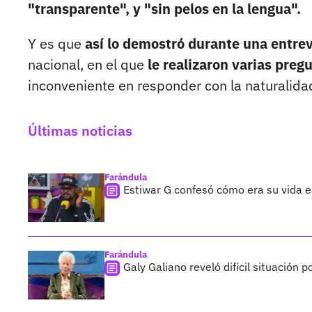
"transparente", y "sin pelos en la lengua".
Y es que
así lo demostró durante una entrev
nacional, en el que
le realizaron varias pregu
inconveniente en responder con la naturalidad
Últimas noticias
Farándula
Estiwar G confesó cómo era su vida en
Farándula
Galy Galiano reveló difícil situación 