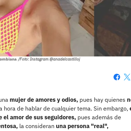
olombiana
/Foto: Instagram @anadelcastilloj
Faceboo
X
una
mujer de amores y odios,
pues hay quienes
n
a hora de hablar de cualquier tema. Sin embargo,
e el amor de sus seguidores,
pues además de
entosa,
la consideran
una persona "real",