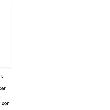
r.
cer
a
e con