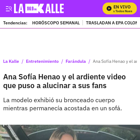
EN VIVO
Mira Todos Nuestros P
Tendencias:
HORÓSCOPO SEMANAL
TRASLADAN A EPA COLOM
PUBLICIDAD
/
/
/
La Kalle
Entretenimiento
Farándula
Ana Sofía Henao y el ard
Ana Sofía Henao y el ardiente video
que puso a alucinar a sus fans
La modelo exhibió su bronceado cuerpo
mientras permanecía acostada en un sofá.