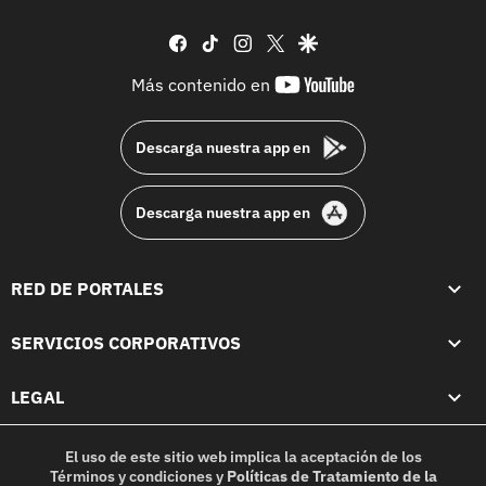
facebook
tiktok
instagram
twitter
google
youtube-
Más contenido en
footer
Descarga nuestra app en
Descarga nuestra app en
RED DE PORTALES
SERVICIOS CORPORATIVOS
LEGAL
El uso de este sitio web implica la aceptación de los
Términos y condiciones
y
Políticas de Tratamiento de la