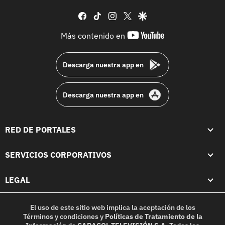
facebook
tiktok
instagram
twitter
google
youtube-
Más contenido en
footer
Descarga nuestra app en
Descarga nuestra app en
RED DE PORTALES
SERVICIOS CORPORATIVOS
LEGAL
El uso de este sitio web implica la aceptación de los
Términos y condiciones
y
Políticas de Tratamiento de la