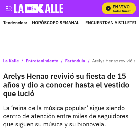
EN VIVO
Mira Todos Nuestros Pr
Tendencias:
HORÓSCOPO SEMANAL
ENCUENTRAN A SILLETER
PUBLICIDAD
/
/
/
La Kalle
Entretenimiento
Farándula
Arelys Henao revivió su 
Arelys Henao revivió su fiesta de 15
años y dio a conocer hasta el vestido
que lució
La ‘reina de la música popular’ sigue siendo
centro de atención entre miles de seguidores
que siguen su música y su bionovela.