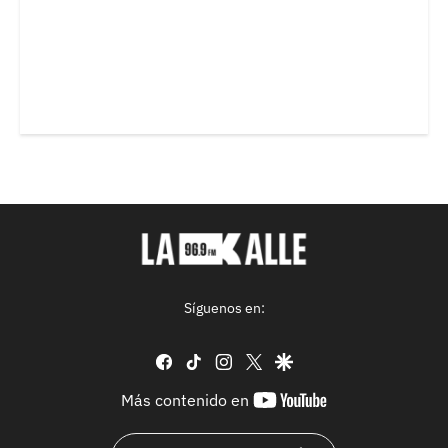
Síguenos en:
facebook
tiktok
instagram
twitter
google
youtube-
Más contenido en
footer