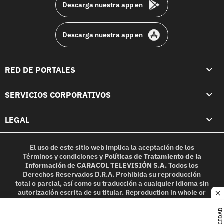
Descarga nuestra app en
Descarga nuestra app en
RED DE PORTALES
SERVICIOS CORPORATIVOS
LEGAL
El uso de este sitio web implica la aceptación de los
Términos y condiciones
y
Políticas de Tratamiento de la
Información
de
CARACOL TELEVISIÓN S.A.
Todos los
Derechos Reservados D.R.A. Prohibida su reproducción
total o parcial, así como su traducción a cualquier idioma sin
autorización escrita de su titular. Reproduction in whole or
c
in part, or translation without written permission is
prohibited. All rights reserved 2025.