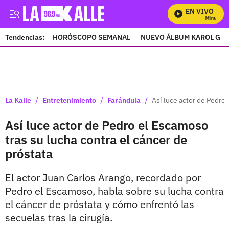
EN VIVO
Mira Todos
Tendencias:
HORÓSCOPO SEMANAL
NUEVO ÁLBUM KAROL G
PUBLICIDAD
/
/
/
La Kalle
Entretenimiento
Farándula
Así luce actor de Pedro 
Así luce actor de Pedro el Escamoso
tras su lucha contra el cáncer de
próstata
El actor Juan Carlos Arango, recordado por
Pedro el Escamoso, habla sobre su lucha contra
el cáncer de próstata y cómo enfrentó las
secuelas tras la cirugía.