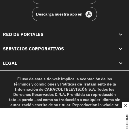
Descarga nuestra app en
RED DE PORTALES
SERVICIOS CORPORATIVOS
LEGAL
El uso de este sitio web implica la aceptación de los
Términos y condiciones
y
Políticas de Tratamiento de la
Información
de
CARACOL TELEVISIÓN S.A.
Todos los
Derechos Reservados D.R.A. Prohibida su reproducción
total o parcial, así como su traducción a cualquier idioma sin
autorización escrita de su titular. Reproduction in whole or
c
in part, or translation without written permission is
prohibited. All rights reserved 2025.
PUBLICIDAD
MIEMBRO DE: