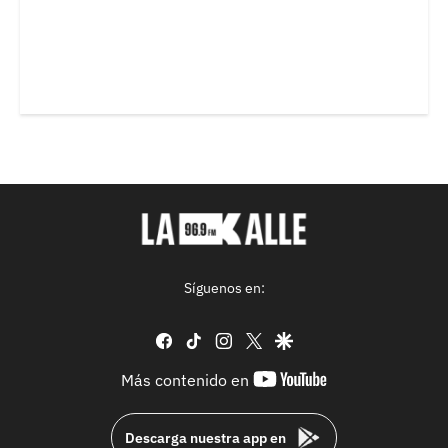
Síguenos en:
facebook
tiktok
instagram
twitter
google
youtube-
Más contenido en
footer
Descarga nuestra app en