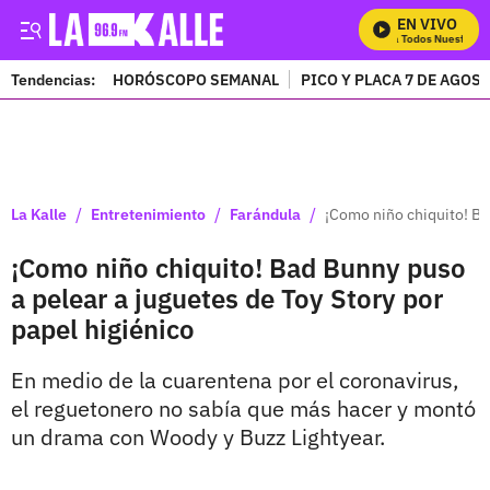
EN VIVO
Mira Todos Nuestros P
Tendencias:
HORÓSCOPO SEMANAL
PICO Y PLACA 7 DE AGOS
PUBLICIDAD
/
/
/
La Kalle
Entretenimiento
Farándula
¡Como niño chiquito! Ba
¡Como niño chiquito! Bad Bunny puso
a pelear a juguetes de Toy Story por
papel higiénico
En medio de la cuarentena por el coronavirus,
el reguetonero no sabía que más hacer y montó
un drama con Woody y Buzz Lightyear.