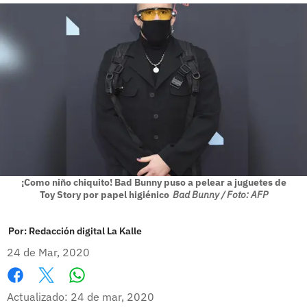
¡Como niño chiquito! Bad Bunny puso a pelear a juguetes de
Toy Story por papel higiénico
Bad Bunny / Foto: AFP
Por:
Redacción digital La Kalle
24 de Mar, 2020
Whatsapp
Facebook
X
Actualizado: 24 de mar, 2020