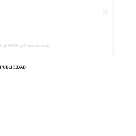
ed by MAÍA (@maiamusical)
PUBLICIDAD