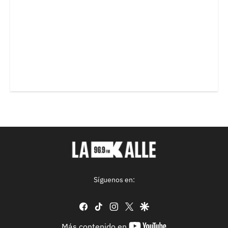
Síguenos en:
facebook
tiktok
instagram
twitter
google
youtube-
Más contenido en