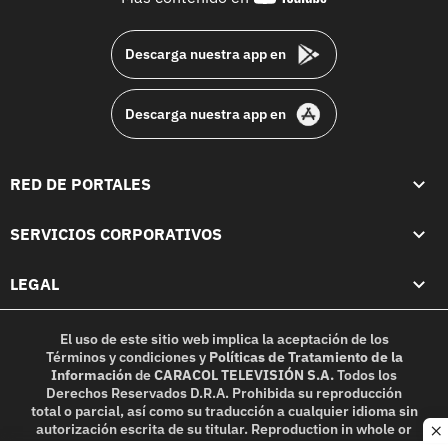
footer
Descarga nuestra app en
Descarga nuestra app en
RED DE PORTALES
SERVICIOS CORPORATIVOS
LEGAL
El uso de este sitio web implica la aceptación de los
Términos y condiciones
y
Políticas de Tratamiento de la
Información
de
CARACOL TELEVISIÓN S.A.
Todos los
Derechos Reservados D.R.A. Prohibida su reproducción
total o parcial, así como su traducción a cualquier idioma sin
autorización escrita de su titular. Reproduction in whole or
c
in part, or translation without written permission is