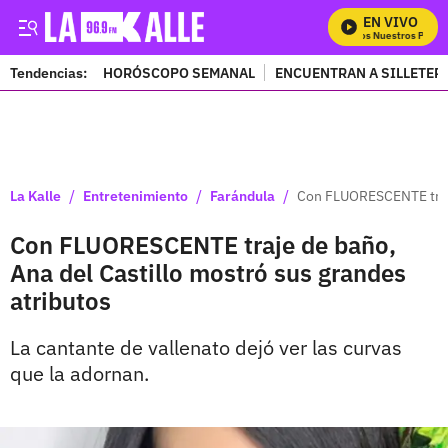
EN VIVO
Mira Todos Nuestros Progra
Tendencias:
HORÓSCOPO SEMANAL
ENCUENTRAN A SILLETER
PUBLICIDAD
/
/
/
La Kalle
Entretenimiento
Farándula
Con FLUORESCENTE traje
Con FLUORESCENTE traje de baño,
Ana del Castillo mostró sus grandes
atributos
La cantante de vallenato dejó ver las curvas
que la adornan.